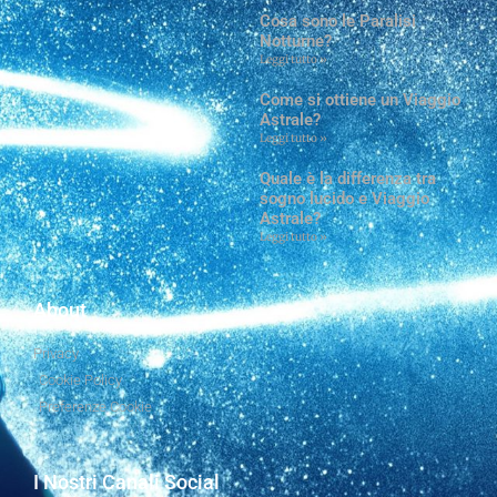
Cosa sono le Paralisi
Notturne?
Leggi tutto »
Come si ottiene un Viaggio
Astrale?
Leggi tutto »
Quale è la differenza tra
sogno lucido e Viaggio
Astrale?
Leggi tutto »
About
Privacy
Cookie Policy
Preferenze Cookie
I Nostri Canali Social