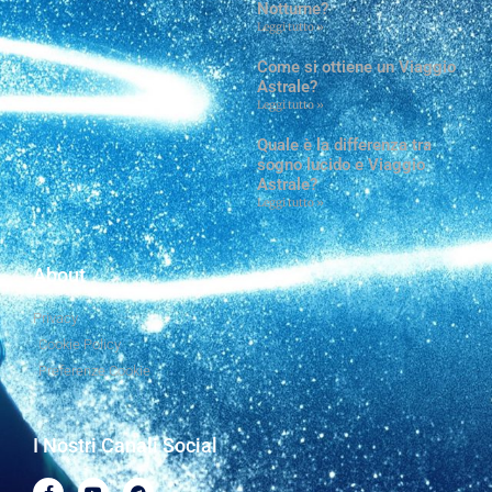
Notturne?
Leggi tutto »
Come si ottiene un Viaggio
Astrale?
Leggi tutto »
Quale è la differenza tra
sogno lucido e Viaggio
Astrale?
Leggi tutto »
About
Privacy
Cookie Policy
Preferenze Cookie
I Nostri Canali Social