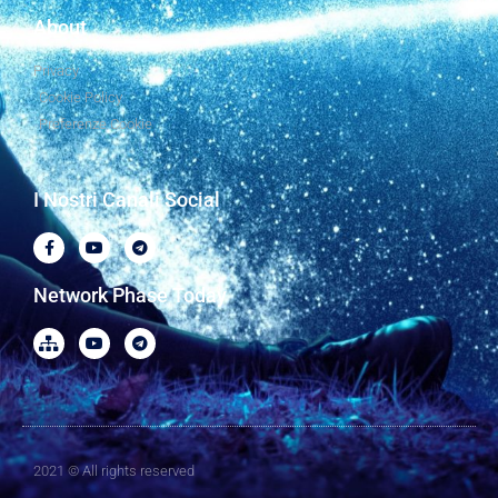
About
Privacy
Cookie Policy
Preferenze Cookie
I Nostri Canali Social
Network Phase Today
2021 © All rights reserved