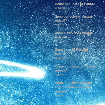
Come si supera la Paura?
Leggi tutto »
Sono pericolosi i Viaggi
Astrali?
Leggi tutto »
A cosa servono i Viaggi
Astrali?
Leggi tutto »
Cosa sono le Paralisi
Notturne?
Leggi tutto »
Come si ottiene un Viaggio
Astrale?
Leggi tutto »
Quale è la differenza tra
sogno lucido e Viaggio
Astrale?
Leggi tutto »