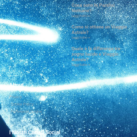
Cosa sono le Paralisi
Notturne?
Leggi tutto »
Come si ottiene un Viaggio
Astrale?
Leggi tutto »
Quale è la differenza tra
sogno lucido e Viaggio
Astrale?
Leggi tutto »
About
Privacy
Cookie Policy
Preferenze Cookie
I Nostri Canali Social