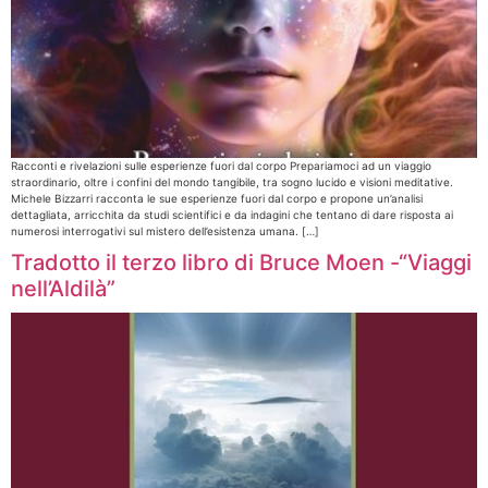
Racconti e rivelazioni sulle esperienze fuori dal corpo Prepariamoci ad un viaggio
straordinario, oltre i confini del mondo tangibile, tra sogno lucido e visioni meditative.
Michele Bizzarri racconta le sue esperienze fuori dal corpo e propone un’analisi
dettagliata, arricchita da studi scientifici e da indagini che tentano di dare risposta ai
numerosi interrogativi sul mistero dell’esistenza umana. […]
Tradotto il terzo libro di Bruce Moen -“Viaggi
nell’Aldilà”