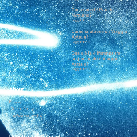
Cosa sono le Paralisi
Notturne?
Leggi tutto »
Come si ottiene un Viaggio
Astrale?
Leggi tutto »
Quale è la differenza tra
sogno lucido e Viaggio
Astrale?
Leggi tutto »
About
Privacy
Cookie Policy
Preferenze Cookie
I Nostri Canali Social