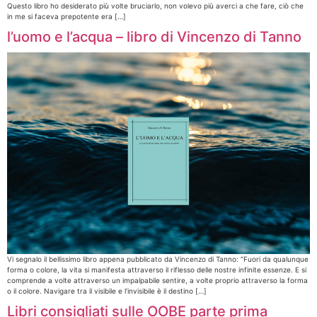
Questo libro ho desiderato più volte bruciarlo, non volevo più averci a che fare, ciò che
in me si faceva prepotente era […]
l’uomo e l’acqua – libro di Vincenzo di Tanno
Vi segnalo il bellissimo libro appena pubblicato da Vincenzo di Tanno: “Fuori da qualunque
forma o colore, la vita si manifesta attraverso il riflesso delle nostre infinite essenze. E si
comprende a volte attraverso un impalpabile sentire, a volte proprio attraverso la forma
o il colore. Navigare tra il visibile e l’invisibile è il destino […]
Libri consigliati sulle OOBE parte prima