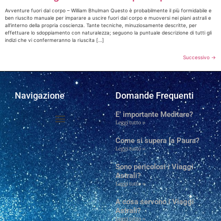
Avventure fuori dal corpo – William Bhulman Questo è probabilmente il più formidabile e
ben riuscito manuale per imparare a uscire fuori dal corpo e muoversi nei piani astrali e
all’interno della propria coscienza. Tante tecniche, minuziosamente descritte, per
effettuare lo sdoppiamento con naturalezza; seguono la puntuale descrizione di tutti gli
indizi che vi confermeranno la riuscita […]
Successivo
→
Navigazione
Domande Frequenti
E’ importante Meditare?
Leggi tutto »
Domande frequenti
Chi Siamo e Contatti
Come si supera la Paura?
Leggi tutto »
Sono pericolosi i Viaggi
Astrali?
Leggi tutto »
A cosa servono i Viaggi
Astrali?
Leggi tutto »