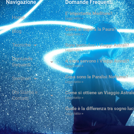
Navigazione
Domande Frequenti
E’ importante Meditare?
Home
Leggi tutto »
Come si supera la Paura?
Blog
Leggi tutto »
Tecniche
Sono pericolosi i Viaggi Astrali?
Leggi tutto »
Domande
A cosa servono i Viaggi Astrali?
frequenti
Leggi tutto »
Cosa sono le Paralisi Notturne?
Seminari
Leggi tutto »
Chi Siamo e
Come si ottiene un Viaggio Astral
Contatti
Leggi tutto »
Quale è la differenza tra sogno lu
Leggi tutto »