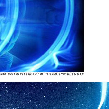
erienze extra corporee è stato un vero onore aiutare Michael Raduga per