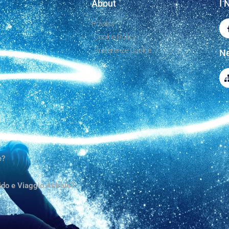
About
I 
Privacy
Cookie Policy
Preferenze Cookie
Ne
e?
cido e Viaggio Astrale?