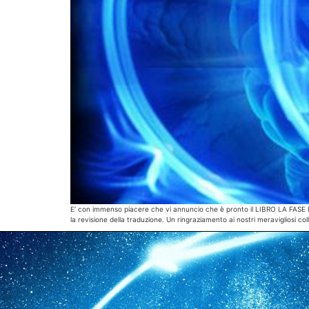
E’ con immenso piacere che vi annuncio che è pronto il LIBRO LA FASE I
la revisione della traduzione. Un ringraziamento ai nostri meravigliosi col