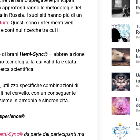
 che verranno spiegate le principali
Il
Si approfondiranno le metodologie del
R
Re
a
in Russia. I suoi siti hanno più di un
tuiti
. Questi sono i riferimenti web
T
 continui ricerche tra cui il
R
Re
U
o di brani
Hemi-Sync®
– abbreviazione
l
tecnologia, la cui validità è stata
Re
erca scientifica.
Us
(
e
, utilizza specifiche combinazioni di
Re
li nel cervello, con un conseguente
L
sieme in armonia e sincronicità.
d
Re
xperience®
L
Re
emi-Sync®
da parte dei partecipanti ma