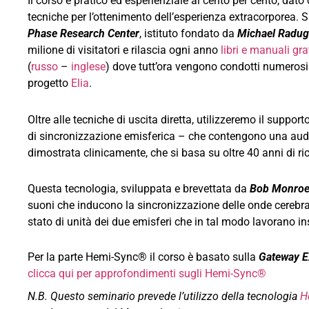
Il corso è pratico ed esperienziale al cento per cento, dato
tecniche per l’ottenimento dell’esperienza extracorporea. 
Phase Research Center
, istituto fondato da
Michael Radug
milione di visitatori e rilascia ogni anno
libri e manuali gra
(
russo
–
inglese
) dove tutt’ora vengono condotti numerosi e
progetto
Elia
.
Oltre alle tecniche di uscita diretta, utilizzeremo il support
di sincronizzazione emisferica – che contengono una audio 
dimostrata clinicamente, che si basa su oltre 40 anni di ric
Questa tecnologia, sviluppata e brevettata da
Bob Monro
suoni che inducono la sincronizzazione delle onde cerebra
stato di unità dei due emisferi che in tal modo lavorano in
Per la parte Hemi-Sync® il corso è basato sulla
Gateway E
clicca qui per approfondimenti sugli Hemi-Sync®
N.B. Questo seminario prevede l’utilizzo della tecnologia
H