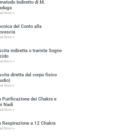
 metodo Indiretto di M.
aduga
ad More »
ecnica del Conto alla
ovescia
ad More »
scita indiretta o tramite Sogno
ucido
ad More »
cita diretta dal corpo fisico
audio)
ad More »
a Purificazione dei Chakra e
ei Nadi
ad More »
a Respirazione a 12 Chakra
ad More »