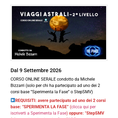
Dal 9 Settembre 2026
CORSO ONLINE SERALE condotto da Michele
Bizzarri (solo per chi ha partecipato ad uno dei 2
corsi base “Sperimenta la Fase” o StepSMV)
REQUISITI: avere partecipato ad uno dei 2 corsi
base: “SPERIMENTA LA FASE”
(
clicca qui per
iscriverti a Sperimenta la Fase
)
oppure:
“
StepSMV