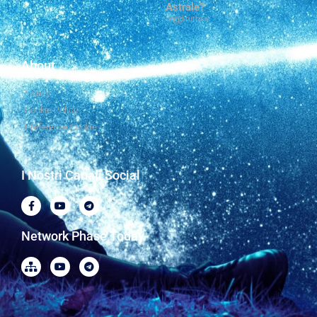
Astrale?
Leggi tutto »
About
Privacy
Cookie Policy
Preferenze Cookie
I Nostri Canali Social
Network Phase Today