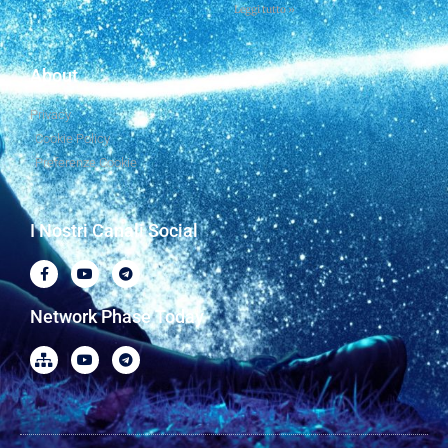
Leggi tutto »
About
Privacy
Cookie Policy
Preferenze Cookie
I Nostri Canali Social
Network Phase Today