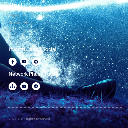
About
Privacy
Cookie Policy
Preferenze Cookie
I Nostri Canali Social
Network Phase Today
2021 © All rights reserved