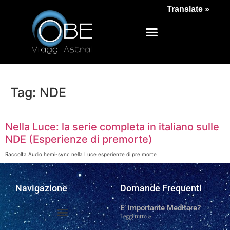
Translate »
Tag:
NDE
Nella Luce: la serie completa in italiano sulle
NDE (Esperienze di premorte)
Raccolta Audio hemi-sync nella Luce esperienze di pre morte
Navigazione
Domande Frequenti
E’ importante Meditare?
Leggi tutto »
Domande frequenti
Chi Siamo e Contatti