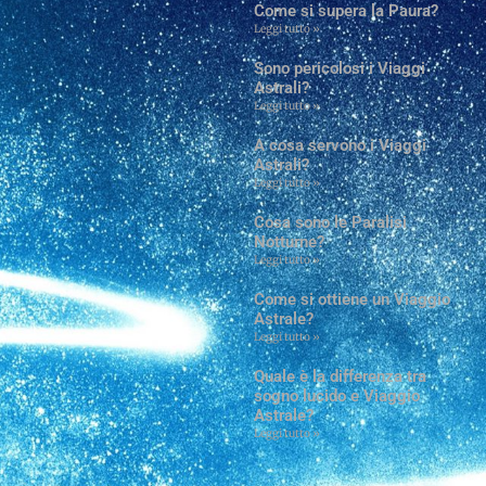
Come si supera la Paura?
Leggi tutto »
Sono pericolosi i Viaggi
Astrali?
Leggi tutto »
A cosa servono i Viaggi
Astrali?
Leggi tutto »
Cosa sono le Paralisi
Notturne?
Leggi tutto »
Come si ottiene un Viaggio
Astrale?
Leggi tutto »
Quale è la differenza tra
sogno lucido e Viaggio
Astrale?
Leggi tutto »