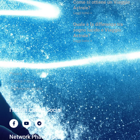
Come si ottiene un Viaggio
Astrale?
Leggi tutto »
Quale è la differenza tra
sogno lucido e Viaggio
Astrale?
Leggi tutto »
About
Privacy
Cookie Policy
Preferenze Cookie
I Nostri Canali Social
Network Phase Today