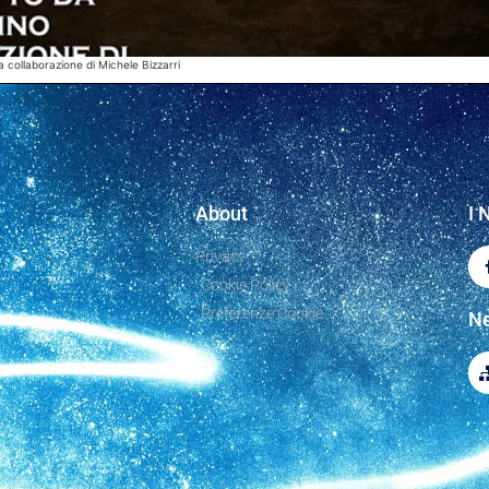
collaborazione di Michele Bizzarri
About
I 
Privacy
Cookie Policy
Preferenze Cookie
Ne