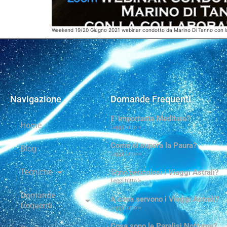
Weekend 19/20 Giugno 2021 webinar condotto da Marino Di Tanno con la 
Navigazione
Domande Frequenti
E’ importante Meditare?
Home
Leggi tutto »
Come si supera la Paura?
Blog
Leggi tutto »
Tecniche
Sono pericolosi i Viaggi Astrali?
Leggi tutto »
Domande
A cosa servono i Viaggi Astrali?
frequenti
Leggi tutto »
Cosa sono le Paralisi Notturne?