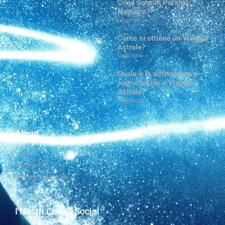
Cosa sono le Paralisi
Notturne?
Leggi tutto »
Come si ottiene un Viaggio
Astrale?
Leggi tutto »
Quale è la differenza tra
sogno lucido e Viaggio
Astrale?
Leggi tutto »
About
Privacy
Cookie Policy
Preferenze Cookie
I Nostri Canali Social