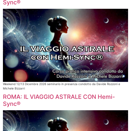
Sync®
Weekend 12/13 Dicembre 2026 seminario in presenza condotto da Davide Rozzoni e
Michele Bizzarri​
ROMA: IL VIAGGIO ASTRALE CON Hemi-
Sync®