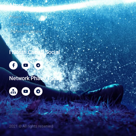
About
Privacy
Cookie Policy
Preferenze Cookie
I Nostri Canali Social
Network Phase Today
2021 © All rights reserved