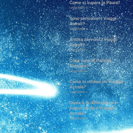
Come si supera la Paura?
Leggi tutto »
Sono pericolosi i Viaggi
Astrali?
Leggi tutto »
A cosa servono i Viaggi
Astrali?
Leggi tutto »
Cosa sono le Paralisi
Notturne?
Leggi tutto »
Come si ottiene un Viaggio
Astrale?
Leggi tutto »
Quale è la differenza tra
sogno lucido e Viaggio
Astrale?
Leggi tutto »