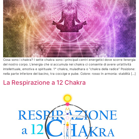
Cosa sono i chakra? I sette chakra sono i principali centri energetici dove scorre l’energia
del nostro corpo. L’energia che si accumula nei chakra ci consente di avere un’attività
intellettuale, emotiva e spirituale. 1° chakra, muladhara o “chakra della radice” Posizione:
nella parte inferiore del bacino, tra coccige e pube. Colore: rosso In armonia: stabilità […]
La Respirazione a 12 Chakra