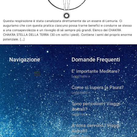
Questa respirazione è stata canalizzata direttamente da un essere di Lemuria. Ci
auguriamo che con questa pratica ciascuno possa trarne benefici e condurre se stesso
a una consapevolezza e un risveglio di sé sempre più grandi. Elenco dei CHAKRA
CHAKRA STELLA DELLA TERRA (30 cm sotto i piedi). Contiene i semi del proprio enorme
potenziale. […]
Navigazione
Domande Frequenti
E’ importante Meditare?
Leggi tutto »
Domande frequenti
Chi Siamo e Contatti
Come si supera la Paura?
Leggi tutto »
Sono pericolosi i Viaggi
Astrali?
Leggi tutto »
A cosa servono i Viaggi
Astrali?
Leggi tutto »