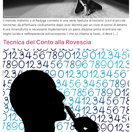
Il metodo indiretto o di Raduga consiste in una serie ripetuta di tentativi (cicli di piccole
tecniche) da effettuare ciclicamente dopo aver dormito per un ciclo di sonno di almeno
6 ore.Innanzitutto è necessario implementare un piano d’azione prima di entrare nel
sogno lucido e nell’esperienza extracorporea ( che lui chiama la fase), si deve […]
Tecnica del Conto alla Rovescia