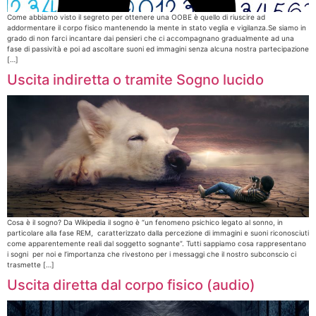
Come abbiamo visto il segreto per ottenere una OOBE è quello di riuscire ad
addormentare il corpo fisico mantenendo la mente in stato veglia e vigilanza.Se siamo in
grado di non farci incantare dai pensieri che ci accompagnano gradualmente ad una
fase di passività e poi ad ascoltare suoni ed immagini senza alcuna nostra partecipazione
[…]
Uscita indiretta o tramite Sogno lucido
Cosa è il sogno? Da Wikipedia il sogno è “un fenomeno psichico legato al sonno, in
particolare alla fase REM, caratterizzato dalla percezione di immagini e suoni riconosciuti
come apparentemente reali dal soggetto sognante”. Tutti sappiamo cosa rappresentano
i sogni per noi e l’importanza che rivestono per i messaggi che il nostro subconscio ci
trasmette […]
Uscita diretta dal corpo fisico (audio)