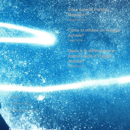
Cosa sono le Paralisi
Notturne?
Leggi tutto »
Come si ottiene un Viaggio
Astrale?
Leggi tutto »
Quale è la differenza tra
sogno lucido e Viaggio
Astrale?
Leggi tutto »
About
Privacy
Cookie Policy
Preferenze Cookie