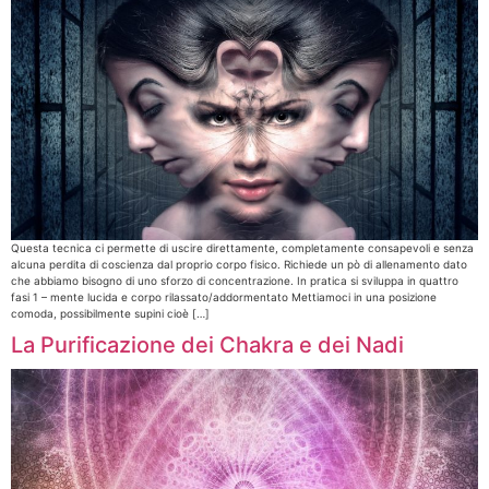
Questa tecnica ci permette di uscire direttamente, completamente consapevoli e senza
alcuna perdita di coscienza dal proprio corpo fisico. Richiede un pò di allenamento dato
che abbiamo bisogno di uno sforzo di concentrazione. In pratica si sviluppa in quattro
fasi 1 – mente lucida e corpo rilassato/addormentato Mettiamoci in una posizione
comoda, possibilmente supini cioè […]
La Purificazione dei Chakra e dei Nadi