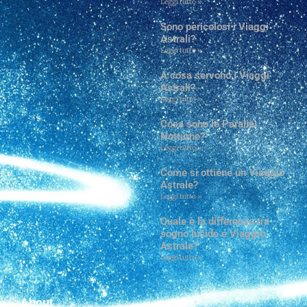
Leggi tutto »
Sono pericolosi i Viaggi
Astrali?
Leggi tutto »
A cosa servono i Viaggi
Astrali?
Leggi tutto »
Cosa sono le Paralisi
Notturne?
Leggi tutto »
Come si ottiene un Viaggio
Astrale?
Leggi tutto »
Quale è la differenza tra
sogno lucido e Viaggio
Astrale?
Leggi tutto »
About