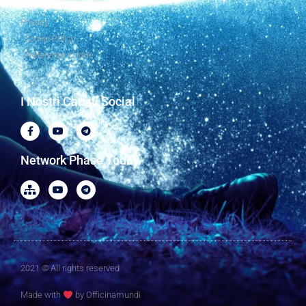
Privacy
Cookie Policy
Preferenze Cookie
I Nostri Canali Social
Network Phase Today
2021 © All rights reserved
Made with
by Officinamundi​​