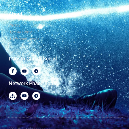
About
Privacy
Cookie Policy
Preferenze Cookie
I Nostri Canali Social
Network Phase Today
2021 © All rights reserved