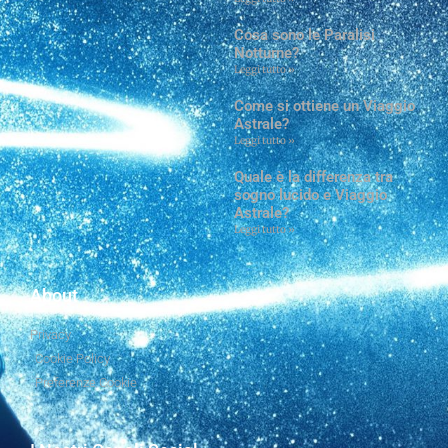
Cosa sono le Paralisi
Notturne?
Leggi tutto »
Come si ottiene un Viaggio
Astrale?
Leggi tutto »
Quale è la differenza tra
sogno lucido e Viaggio
Astrale?
Leggi tutto »
About
Privacy
Cookie Policy
Preferenze Cookie