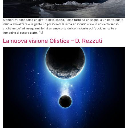
Stamani mi sono fatto un giretto nello spazio. Parte tutto da un sogno: a un certo punto
inizio a svolazzare e la gente un po’ incredula inizia ad incuriosirsi e in un certo senso
anche un po’ ad inseguirmi. Io mi arrampico su dei cornicioni e poi faccio un salto e
immagino di essere alato, […]
La nuova visione Olistica – D. Rezzuti