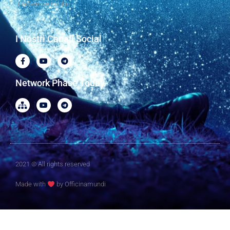
Preferenze Cookie
I Nostri Canali Social
Network Phase Today
2021 © All rights reserved
Made with
by Officinamundi​​