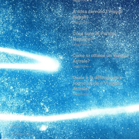
Leggi tutto »
A cosa servono i Viaggi
Astrali?
Leggi tutto »
Cosa sono le Paralisi
Notturne?
Leggi tutto »
Come si ottiene un Viaggio
Astrale?
Leggi tutto »
Quale è la differenza tra
sogno lucido e Viaggio
Astrale?
Leggi tutto »
About
Privacy
Cookie Policy